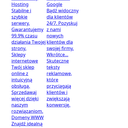
Hosting
Google
Stabilne i
Bądź widoczny
szybkie
dla klientów
serwery.
24/7. Pozyskuj
Gwarantujemy
z nami
99.9% czasu
nowych
działania Twojej
klientów dla
strony.
swojej firmy.
Sklepy
Wkrótce...
internetowe
Skuteczne
Twój sklep
teksty
online z
reklamowe,
intuicyjną
które
obsługą.
przyciągają
Sprzedawaj
klientów i
więcej dzięki
zwiększają
naszym
konwersję.
rozwiązaniom.
Domeny WWW
Znajdź idealną