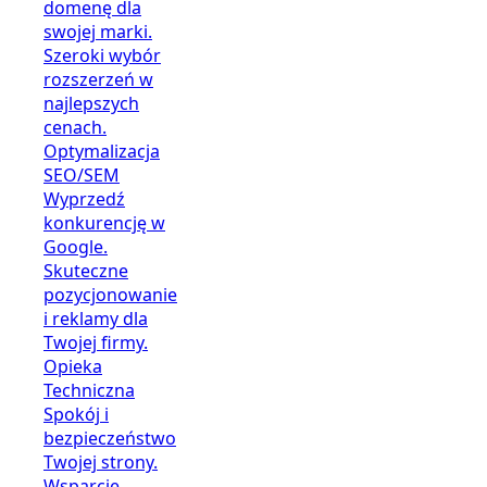
domenę dla
swojej marki.
Szeroki wybór
rozszerzeń w
najlepszych
cenach.
Optymalizacja
SEO/SEM
Wyprzedź
konkurencję w
Google.
Skuteczne
pozycjonowanie
i reklamy dla
Twojej firmy.
Opieka
Techniczna
Spokój i
bezpieczeństwo
Twojej strony.
Wsparcie