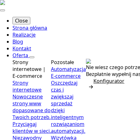
Close
Strona główna
Realizacje
Blog
Kontakt
Oferta
Strony
Pozostałe
Nie wiesz czego potrz
internetowe |
Automatyzacja
Bezpłatnie wypełnij n
E-commerce
E-commerce
Konfigurator
Strony
Oszczędzaj
internetowe
czas i
Nowoczesne
zwiększaj
strony www
sprzedaż
dopasowane do
dzięki
Twoich potrzeb.
inteligentnym
Przyciągaj
rozwiązaniom
klientów w sieci.
automatyzacji.
Niezawodny
Wizytówka