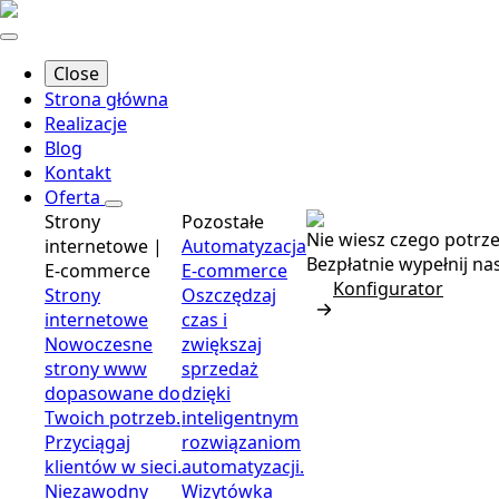
Close
Strona główna
Realizacje
Blog
Kontakt
Oferta
Strony
Pozostałe
Nie wiesz czego potrz
internetowe |
Automatyzacja
Bezpłatnie wypełnij n
E-commerce
E-commerce
Konfigurator
Strony
Oszczędzaj
internetowe
czas i
Nowoczesne
zwiększaj
strony www
sprzedaż
dopasowane do
dzięki
Twoich potrzeb.
inteligentnym
Przyciągaj
rozwiązaniom
klientów w sieci.
automatyzacji.
Niezawodny
Wizytówka