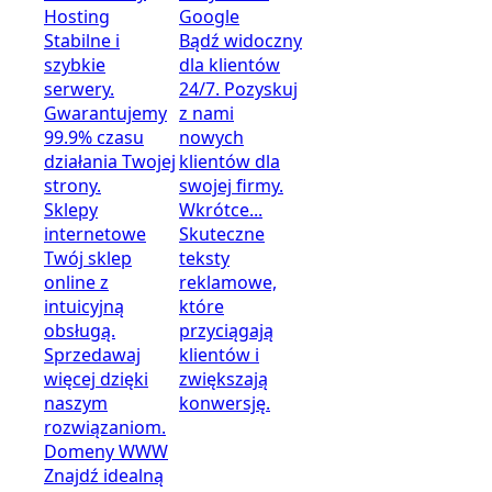
Hosting
Google
Stabilne i
Bądź widoczny
szybkie
dla klientów
serwery.
24/7. Pozyskuj
Gwarantujemy
z nami
99.9% czasu
nowych
działania Twojej
klientów dla
strony.
swojej firmy.
Sklepy
Wkrótce...
internetowe
Skuteczne
Twój sklep
teksty
online z
reklamowe,
intuicyjną
które
obsługą.
przyciągają
Sprzedawaj
klientów i
więcej dzięki
zwiększają
naszym
konwersję.
rozwiązaniom.
Domeny WWW
Znajdź idealną