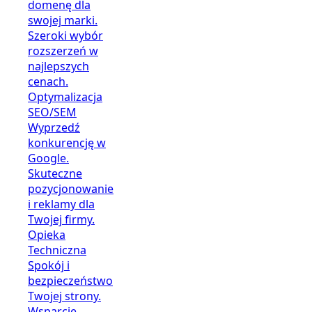
domenę dla
swojej marki.
Szeroki wybór
rozszerzeń w
najlepszych
cenach.
Optymalizacja
SEO/SEM
Wyprzedź
konkurencję w
Google.
Skuteczne
pozycjonowanie
i reklamy dla
Twojej firmy.
Opieka
Techniczna
Spokój i
bezpieczeństwo
Twojej strony.
Wsparcie