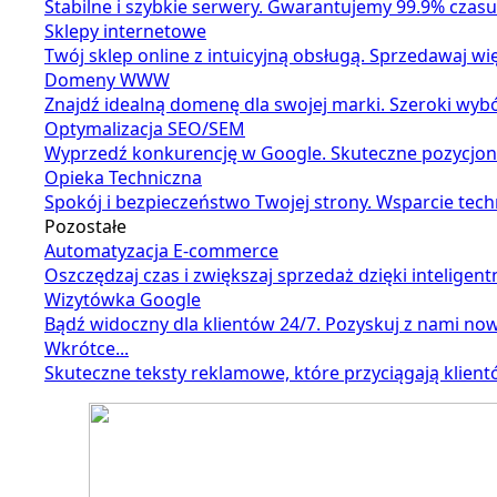
Stabilne i szybkie serwery. Gwarantujemy 99.9% czasu 
Sklepy internetowe
Twój sklep online z intuicyjną obsługą. Sprzedawaj w
Domeny WWW
Znajdź idealną domenę dla swojej marki. Szeroki wyb
Optymalizacja SEO/SEM
Wyprzedź konkurencję w Google. Skuteczne pozycjonow
Opieka Techniczna
Spokój i bezpieczeństwo Twojej strony. Wsparcie tech
Pozostałe
Automatyzacja E-commerce
Oszczędzaj czas i zwiększaj sprzedaż dzięki intelige
Wizytówka Google
Bądź widoczny dla klientów 24/7. Pozyskuj z nami now
Wkrótce...
Skuteczne teksty reklamowe, które przyciągają klient